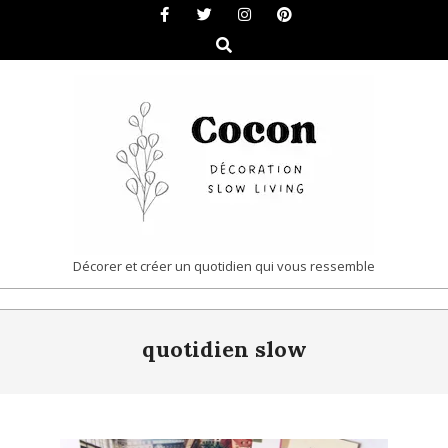
Skip
to
Search
content
COCON
Décorer et créer un quotidien qui vous ressemble
|
Primary
DÉCORATION
quotidien slow
Navigation
&
Menu
SLOW
LIVING