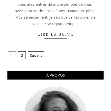
vous allez entrer dans une période de vous-
avez-le-droit-de-sortir-à-vos-risques-et-périls.
Plus sérieusement, je sais que certains d’entre
vous ne se réjouissent pas
LIRE LA SUITE
Navigation
1
2
Suivant
des
articles
A PROPOS