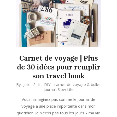
Carnet de voyage | Plus
de 30 idées pour remplir
son travel book
2023-
By:
Julie
In:
DIY - carnet de voyage & bullet
journal
,
Slow Life
04-
02
Vous n’imaginez pas comme le journal de
voyage a une place importante dans mon
quotidien. Je n’écris pas tous les jours – ma vie