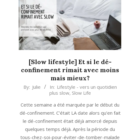
[Slow lifestyle] Et si le dé-
confinement rimait avec moins
mais mieux?
2020-
By:
Julie
In:
Lifestyle - vers un quotidien
plus slow
,
Slow Life
05-
15
Cette semaine a été marquée par le début du
dé-confinement. C’était LA date alors qu’en fait
le dé-confinement était déjà amorcé depuis
quelques temps déjà. Après la période du
tous-chez-soi-pour-éviter-de-tomber-malade