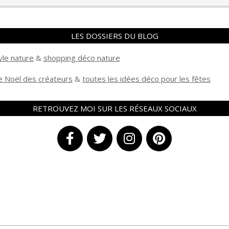
LES DOSSIERS DU BLOG
yle nature
&
shopping déco nature
 Noël des créateurs
&
t
outes les idées déco pour les fêtes
RETROUVEZ MOI SUR LES RÉSEAUX SOCIAUX