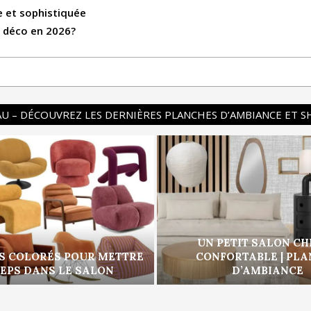
e et sophistiquée
s déco en 2026?
U – DÉCOUVREZ LES DERNIÈRES PLANCHES D’AMBIANCE ET 
UN PETIT SALON CH
S COLORÉS POUR METTRE
CONFORTABLE | PL
PEPS DANS LE SALON
D’AMBIANCE