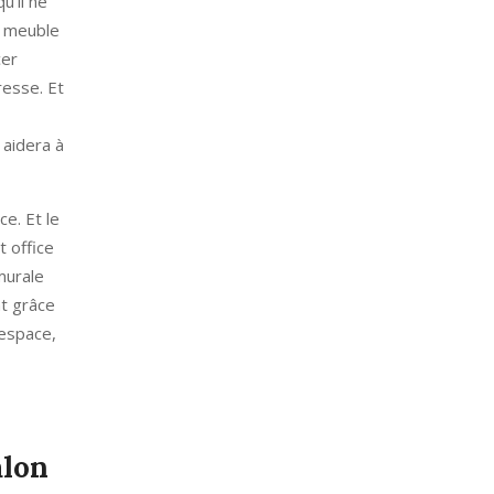
u'il ne
n meuble
cer
resse. Et
 aidera à
e. Et le
t office
murale
nt grâce
'espace,
alon