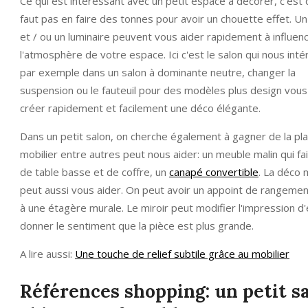
Ce qui est intéressant avec un petit espace à décorer, c'est q
faut pas en faire des tonnes pour avoir un chouette effet. U
et / ou un luminaire peuvent vous aider rapidement à influen
l'atmosphère de votre espace. Ici c'est le salon qui nous inté
par exemple dans un salon à dominante neutre, changer la
suspension ou le fauteuil pour des modèles plus design vous
créer rapidement et facilement une déco élégante.
Dans un petit salon, on cherche également à gagner de la plac
mobilier entre autres peut nous aider: un meuble malin qui fai
de table basse et de coffre, un
canapé convertible
. La déco 
peut aussi vous aider. On peut avoir un appoint de rangeme
à une étagère murale. Le miroir peut modifier l'impression d
donner le sentiment que la pièce est plus grande.
A lire aussi:
Une touche de relief subtile grâce au mobilier
Références shopping: un petit s