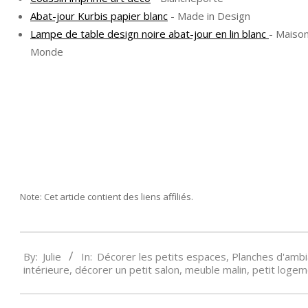
Abat-jour Kurbis papier blanc
- Made in Design
Lampe de table design noire abat-jour en lin blanc
- Maiso
Monde
Note: Cet article contient des liens affiliés.
2025-
By:
Julie
In:
Décorer les petits espaces
,
Planches d'ambi
11-
intérieure
,
décorer un petit salon
,
meuble malin
,
petit logem
03