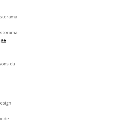
astorama
astorama
age
-
sons du
esign
onde