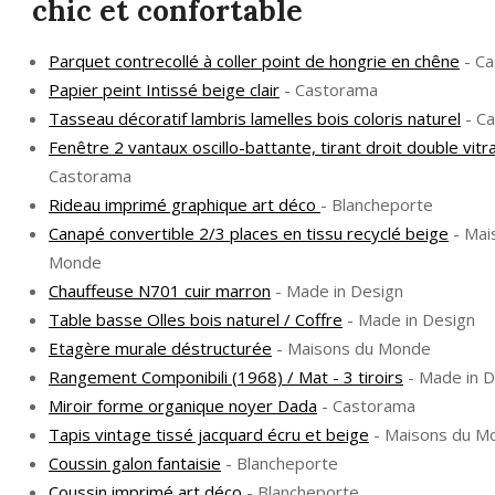
chic et confortable
Parquet contrecollé à coller point de hongrie en chêne
- C
Papier peint Intissé beige clair
- Castorama
Tasseau décoratif lambris lamelles bois coloris naturel
- C
Fenêtre 2 vantaux oscillo-battante, tirant droit double vitr
Castorama
Rideau imprimé graphique art déco
- Blancheporte
Canapé convertible 2/3 places en tissu recyclé beige
- Mai
Monde
Chauffeuse N701 cuir marron
- Made in Design
Table basse Olles bois naturel / Coffre
- Made in Design
Etagère murale déstructurée
- Maisons du Monde
Rangement Componibili (1968) / Mat - 3 tiroirs
- Made in D
Miroir forme organique noyer Dada
- Castorama
Tapis vintage tissé jacquard écru et beige
- Maisons du M
Coussin galon fantaisie
- Blancheporte
Coussin imprimé art déco
- Blancheporte