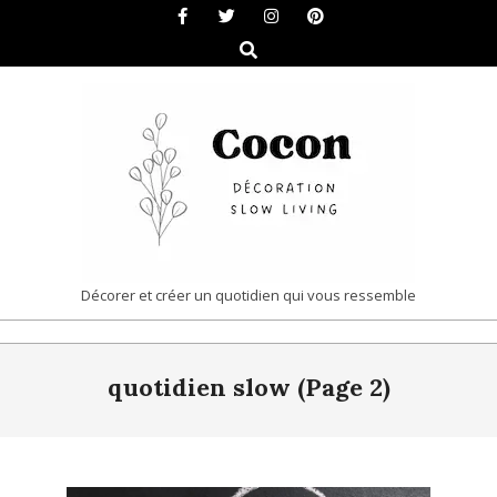
Skip
to
Search
content
COCON
Décorer et créer un quotidien qui vous ressemble
|
Primary
DÉCORATION
quotidien slow
(Page 2)
Navigation
&
Menu
SLOW
LIVING