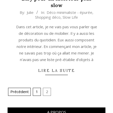
slow
2019-
By:
Julie
In:
Déco minimaliste - épurée
,
Shopping déco
,
Slow Life
07-
19
Dans cet article, je ne vais pas vous parler que
de décoration ou de mobilier. Il y a aussi les
produits du quotidien. Eux aussi composent
notre intérieur. En commençant mon article, je
ne savais pas trop où ça allait me mener. Je
n’avais pas une liste pré-établie d’objets à
LIRE LA SUITE
Navigation
Précédent
1
2
des
articles
A PROPOS