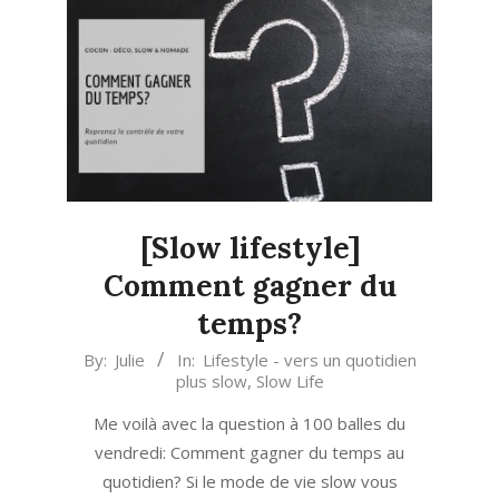
[Slow lifestyle]
Comment gagner du
temps?
2020-
By:
Julie
In:
Lifestyle - vers un quotidien
plus slow
,
Slow Life
05-
01
Me voilà avec la question à 100 balles du
vendredi: Comment gagner du temps au
quotidien? Si le mode de vie slow vous