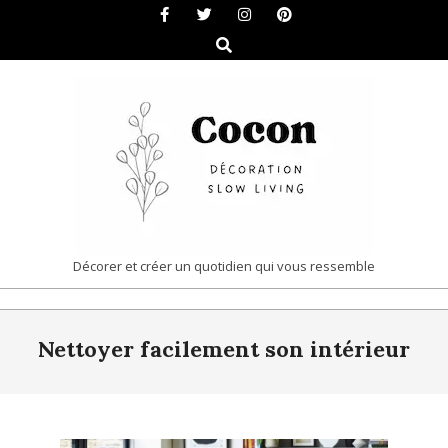
Skip
to
Search
content
COCON
Décorer et créer un quotidien qui vous ressemble
|
Primary
DÉCORATION
Nettoyer facilement son intérieur
Navigation
&
Menu
SLOW
LIVING