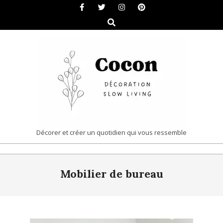
Skip
to
Search
content
COCON
Décorer et créer un quotidien qui vous ressemble
|
Primary
DÉCORATION
Mobilier de bureau
Navigation
&
Menu
SLOW
LIVING