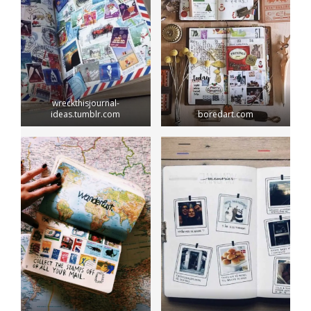
wreckthisjournal-
ideas.tumblr.com
boredart.com