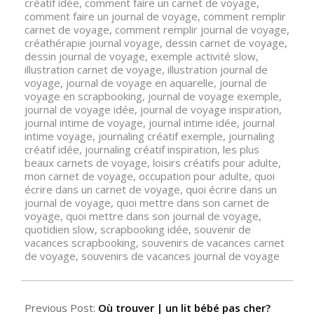
créatif idée
,
comment faire un carnet de voyage
,
comment faire un journal de voyage
,
comment remplir
carnet de voyage
,
comment remplir journal de voyage
,
créathérapie journal voyage
,
dessin carnet de voyage
,
dessin journal de voyage
,
exemple activité slow
,
illustration carnet de voyage
,
illustration journal de
voyage
,
journal de voyage en aquarelle
,
journal de
voyage en scrapbooking
,
journal de voyage exemple
,
journal de voyage idée
,
journal de voyage inspiration
,
journal intime de voyage
,
journal intime idée
,
journal
intime voyage
,
journaling créatif exemple
,
journaling
créatif idée
,
journaling créatif inspiration
,
les plus
beaux carnets de voyage
,
loisirs créatifs pour adulte
,
mon carnet de voyage
,
occupation pour adulte
,
quoi
écrire dans un carnet de voyage
,
quoi écrire dans un
journal de voyage
,
quoi mettre dans son carnet de
voyage
,
quoi mettre dans son journal de voyage
,
quotidien slow
,
scrapbooking idée
,
souvenir de
vacances scrapbooking
,
souvenirs de vacances carnet
de voyage
,
souvenirs de vacances journal de voyage
Previous Post:
Où trouver | un lit bébé pas cher?