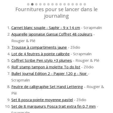
Fournitures pour se lancer dans le
journaling
Carnet blanc souple - Saphir - 9 x 14 cm
- Scrapmalin
Aquarelle Japonaise Gansai Coffret 48 couleurs
-
Rougier & Plé
Trousse à compartiments jaune
- Zôdio
Lot de 4 feutres à pointe calibrée
- Scrapmalin
Coffret Scribe Pen stylo +3 plumes
- Rougier & Plé
Roll' stamp tampon à molette To do list
- Zôdio
Bullet Journal Edition 2 - Papier 120 g - Noir
-
Scrapmalin
Feutre de calligraphie Set Hand Lettering
- Rougier &
Plé
Set 8 posca pointe moyenne pastel
- Zôdio
Set de 8 marqueurs Posca trait extra fin 0,7 mm
-
Scrapmalin