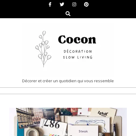
Skip
to
Search
content
COCON
Décorer et créer un quotidien qui vous ressemble
|
Primary
DÉCORATION
Navigation
&
Menu
SLOW
LIVING