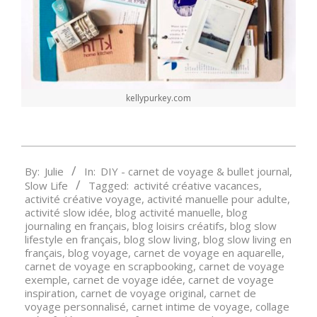
kellypurkey.com
2023-
By:
Julie
In:
DIY - carnet de voyage & bullet journal
,
04-
Slow Life
Tagged:
activité créative vacances
,
02
activité créative voyage
,
activité manuelle pour adulte
,
activité slow idée
,
blog activité manuelle
,
blog
journaling en français
,
blog loisirs créatifs
,
blog slow
lifestyle en français
,
blog slow living
,
blog slow living en
français
,
blog voyage
,
carnet de voyage en aquarelle
,
carnet de voyage en scrapbooking
,
carnet de voyage
exemple
,
carnet de voyage idée
,
carnet de voyage
inspiration
,
carnet de voyage original
,
carnet de
voyage personnalisé
,
carnet intime de voyage
,
collage