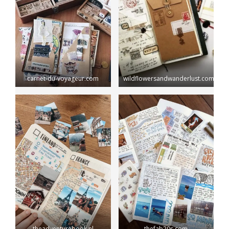
carnet-du-voyageur.com
wildflowersandwanderlust.com
theadventurebook.nl
thefab20s.com