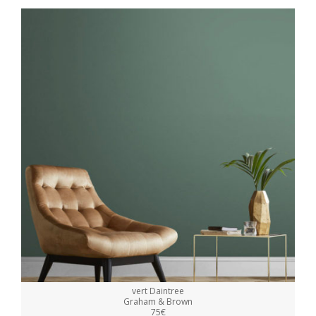
vert Daintree
Graham & Brown
75€