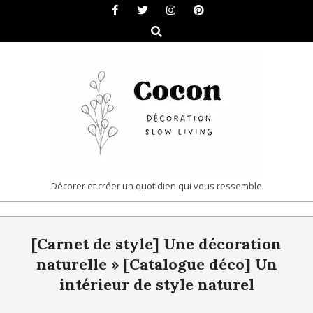
Skip
to
Search
content
COCON
Décorer et créer un quotidien qui vous ressemble
|
Primary
DÉCORATION
[Carnet de style] Une décoration
Navigation
&
Menu
naturelle »
[Catalogue déco] Un
SLOW
intérieur de style naturel
LIVING