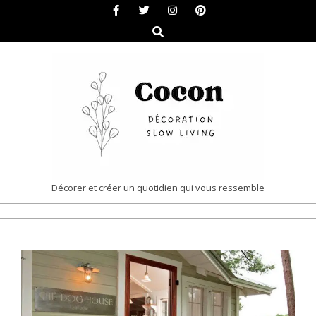
Skip
to
Search
content
COCON
Décorer et créer un quotidien qui vous ressemble
|
Primary
DÉCORATION
Navigation
&
Menu
SLOW
LIVING