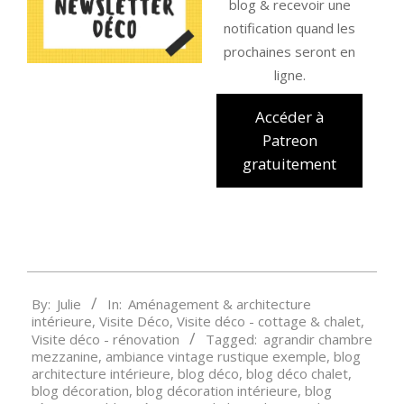
blog & recevoir une
notification quand les
prochaines seront en
ligne.
Accéder à
Patreon
gratuitement
2024-
By:
Julie
In:
Aménagement & architecture
01-
intérieure
,
Visite Déco
,
Visite déco - cottage & chalet
,
23
Visite déco - rénovation
Tagged:
agrandir chambre
mezzanine
,
ambiance vintage rustique exemple
,
blog
architecture intérieure
,
blog déco
,
blog déco chalet
,
blog décoration
,
blog décoration intérieure
,
blog