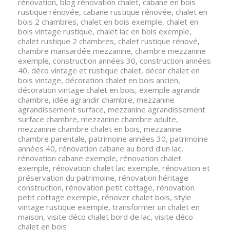
rénovation
,
blog rénovation chalet
,
cabane en bois
rustique rénovée
,
cabane rustique rénovée
,
chalet en
bois 2 chambres
,
chalet en bois exemple
,
chalet en
bois vintage rustique
,
chalet lac en bois exemple
,
chalet rustique 2 chambres
,
chalet rustique rénové
,
chambre mansardée mezzanine
,
chambre mezzanine
exemple
,
construction années 30
,
construction années
40
,
déco vintage et rustique chalet
,
décor chalet en
bois vintage
,
décoration chalet en bois ancien
,
décoration vintage chalet en bois
,
exemple agrandir
chambre
,
idée agrandir chambre
,
mezzanine
agrandissement surface
,
mezzanine agrandissement
surface chambre
,
mezzanine chambre adulte
,
mezzanine chambre chalet en bois
,
mezzanine
chambre parentale
,
patrimoine années 30
,
patrimoine
années 40
,
rénovation cabane au bord d'un lac
,
rénovation cabane exemple
,
rénovation chalet
exemple
,
rénovation chalet lac exemple
,
rénovation et
préservation du patrimoine
,
rénovation héritage
construction
,
rénovation petit cottage
,
rénovation
petit cottage exemple
,
rénover chalet bois
,
style
vintage rustique exemple
,
transformer un chalet en
maison
,
visite déco chalet bord de lac
,
visite déco
chalet en bois