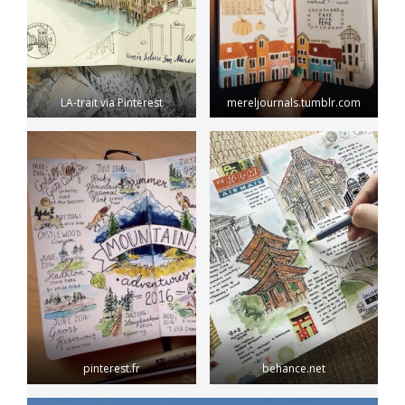
LA-trait via Pinterest
mereljournals.tumblr.com
pinterest.fr
behance.net