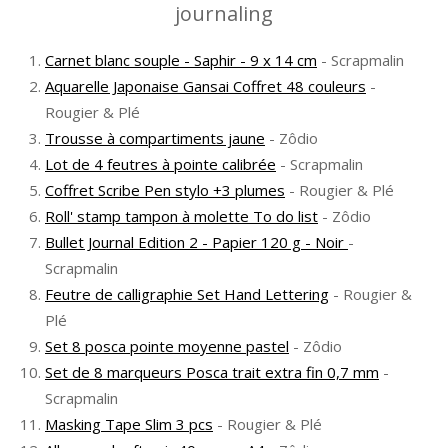
journaling
Carnet blanc souple - Saphir - 9 x 14 cm
- Scrapmalin
Aquarelle Japonaise Gansai Coffret 48 couleurs
-
Rougier & Plé
Trousse à compartiments jaune
- Zôdio
Lot de 4 feutres à pointe calibrée
- Scrapmalin
Coffret Scribe Pen stylo +3 plumes
- Rougier & Plé
Roll' stamp tampon à molette To do list
- Zôdio
Bullet Journal Edition 2 - Papier 120 g - Noir
-
Scrapmalin
Feutre de calligraphie Set Hand Lettering
- Rougier &
Plé
Set 8 posca pointe moyenne pastel
- Zôdio
Set de 8 marqueurs Posca trait extra fin 0,7 mm
-
Scrapmalin
Masking Tape Slim 3 pcs
- Rougier & Plé