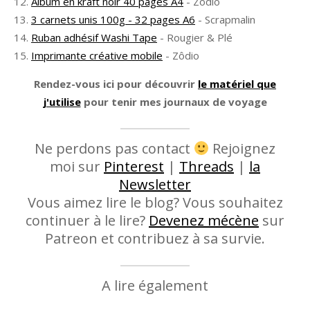
Album en kraft noir 40 pages A4
- Zôdio
3 carnets unis 100g - 32 pages A6
- Scrapmalin
Ruban adhésif Washi Tape
- Rougier & Plé
Imprimante créative mobile
- Zôdio
Rendez-vous ici pour découvrir
le matériel que
j'utilise
pour tenir mes journaux de voyage
Ne perdons pas contact
Rejoignez
moi sur
Pinterest
|
Threads
|
la
Newsletter
Vous aimez lire le blog? Vous souhaitez
continuer à le lire?
Devenez mécène
sur
Patreon et contribuez à sa survie.
A lire également