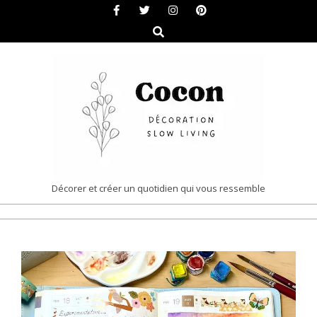
Skip
to
Search
content
COCON
Décorer et créer un quotidien qui vous ressemble
|
Primary
DÉCORATION
Navigation
&
Menu
SLOW
LIVING