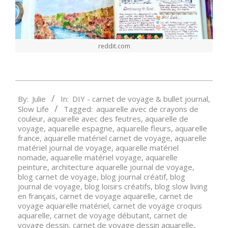
reddit.com
2023-
By:
Julie
In:
DIY - carnet de voyage & bullet journal
,
03-
Slow Life
Tagged:
aquarelle avec de crayons de
05
couleur
,
aquarelle avec des feutres
,
aquarelle de
voyage
,
aquarelle espagne
,
aquarelle fleurs
,
aquarelle
france
,
aquarelle matériel carnet de voyage
,
aquarelle
matériel journal de voyage
,
aquarelle matériel
nomade
,
aquarelle matériel voyage
,
aquarelle
peinture
,
architecture aquarelle journal de voyage
,
blog carnet de voyage
,
blog journal créatif
,
blog
journal de voyage
,
blog loisirs créatifs
,
blog slow living
en français
,
carnet de voyage aquarelle
,
carnet de
voyage aquarelle matériel
,
carnet de voyage croquis
aquarelle
,
carnet de voyage débutant
,
carnet de
voyage dessin
,
carnet de voyage dessin aquarelle
,