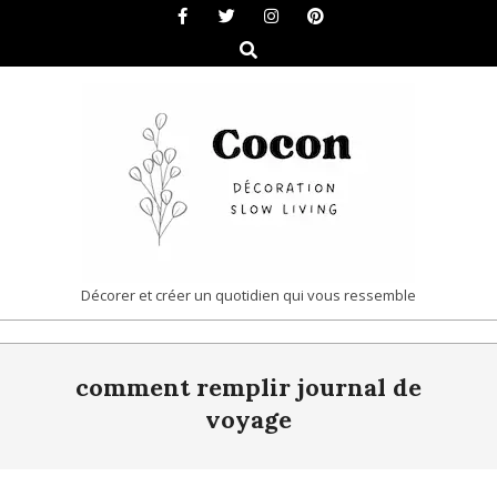
Skip
to
Search
content
COCON
Décorer et créer un quotidien qui vous ressemble
|
Primary
DÉCORATION
comment remplir journal de
Navigation
&
Menu
voyage
SLOW
LIVING