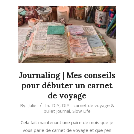
Journaling | Mes conseils
pour débuter un carnet
de voyage
2023-
By:
Julie
In:
DIY
,
DIY - carnet de voyage &
bullet journal
,
Slow Life
10-
08
Cela fait maintenant une paire de mois que je
vous parle de carnet de voyage et que j’en