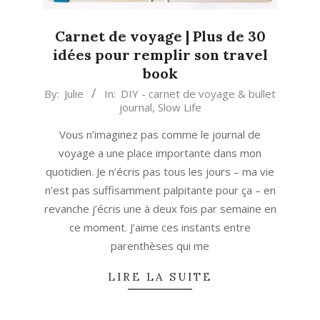
Carnet de voyage | Plus de 30
idées pour remplir son travel
book
2023-
By:
Julie
In:
DIY - carnet de voyage & bullet
journal
,
Slow Life
04-
02
Vous n’imaginez pas comme le journal de
voyage a une place importante dans mon
quotidien. Je n’écris pas tous les jours – ma vie
n’est pas suffisamment palpitante pour ça – en
revanche j’écris une à deux fois par semaine en
ce moment. J’aime ces instants entre
parenthèses qui me
LIRE LA SUITE