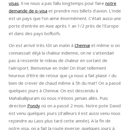
visas
. Il ne nous a pas fallu longtemps pour faire
notre
demande de e-visa
et prendre nos billets d'avion. L'Inde
est un pays que l'on aime énormément. C'était aussi une
porte d'entrée en Asie après 1 an 1/2 près de l'Europe
et dans des pays bofbofs.
On est arrivé très tôt un matin à
Chennai
et même si on
connaissait déjà la chaleur indienne, on ne s'attendait
pas à ressentir le rideau de chaleur en sortant de
l'aéroport. Bienvenue en Inde! On était tellement
heureux d'être de retour que ça nous a fait plaisir / du
bien de crever de chaud même à 5h du mat'! On a passé
quelques jours à Chennai. On est descendu à
Mahaballipuram où nous n'étions jamais allés. Puis
direction
Pondy
où on a passé 2 mois. Notre pote David
est venu quelques jours (d'ailleurs il est aussi venu nous
rejoindre au Laos plus tard cette année). A la fin de
notre visa, on a fait la route inverse: quelques jours à