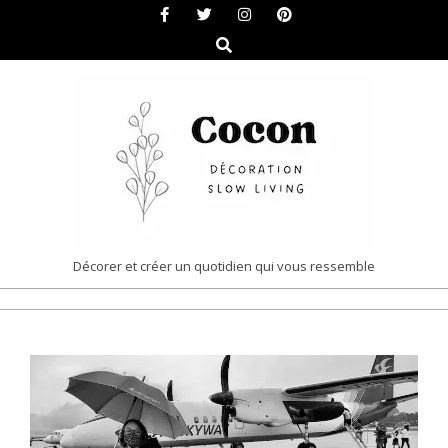
Skip
to
Search
content
COCON
Décorer et créer un quotidien qui vous ressemble
|
Primary
DÉCORATION
Navigation
&
Menu
SLOW
LIVING