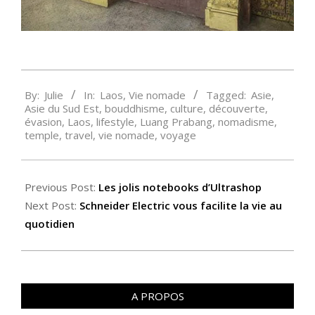
2017-
By:
Julie
In:
Laos
,
Vie nomade
Tagged:
Asie
,
11-
Asie du Sud Est
,
bouddhisme
,
culture
,
découverte
,
15
évasion
,
Laos
,
lifestyle
,
Luang Prabang
,
nomadisme
,
temple
,
travel
,
vie nomade
,
voyage
Previous Post:
Les jolis notebooks d’Ultrashop
Next Post:
Schneider Electric vous facilite la vie au
quotidien
A PROPOS