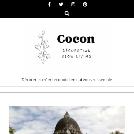
Skip
to
Search
content
COCON
Décorer et créer un quotidien qui vous ressemble
|
Primary
DÉCORATION
Navigation
&
Menu
SLOW
LIVING