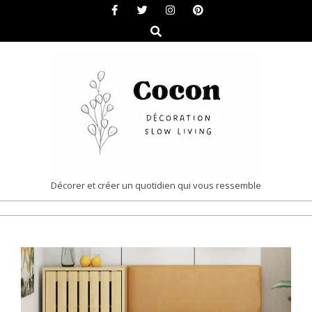
Skip
to
Search
content
COCON
Décorer et créer un quotidien qui vous ressemble
|
Primary
DÉCORATION
Navigation
&
Menu
SLOW
LIVING