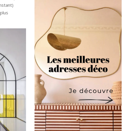
nstant)
 plus