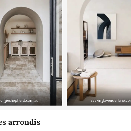
orgieshepherd.com.au
seekinglavenderlane.c
es arrondis