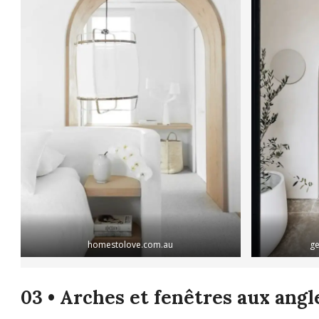
homestolove.com.au
ge
03 • Arches et fenêtres aux angl