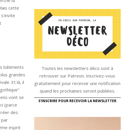
erche la
Mais cette
s'invite
t
es bâtiments
Toutes les newsletters déco sont à
 plus grandes
retrouver sur Patreon. Inscrivez-vous
le. Et là, il
gratuitement pour recevoir une notification
 gothique"
quand les prochaines seront publiées.
ciens vont se
S'INSCRIRE POUR RECEVOIR LA NEWSLETTER
ci (parce
 créer des
 par
même esprit