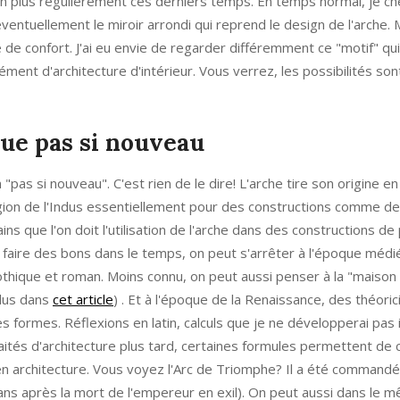
en plus régulièrement ces derniers temps. En temps normal, je ch
ventuellement le miroir arrondi qui reprend le design de l'arche. 
e de confort. J'ai eu envie de regarder différemment ce "motif" qui 
ment d'architecture d'intérieur. Vous verrez, les possibilités son
que pas si nouveau
as si nouveau". C'est rien de le dire! L'arche tire son origine en
région de l'Indus essentiellement pour des constructions comme d
 que l'on doit l'utilisation de l'arche dans des constructions de
faire des bons dans le temps, on peut s'arrêter à l'époque médiéva
othique et roman. Moins connu, on peut aussi penser à la "maison
plus dans
cet article
) . Et à l'époque de la Renaissance, des théori
 formes. Réflexions en latin, calculs que je ne développerai pas i
traités d'architecture plus tard, certaines formules permettent de
e en architecture. Vous voyez l'Arc de Triomphe? Il a été commandé
 ans après la mort de l'empereur en exil). On peut aussi dans le 