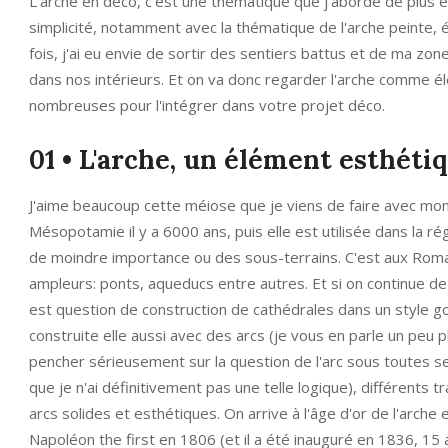
L'arche en déco, c'est une thématique que j'aborde de plus 
simplicité, notamment avec la thématique de l'arche peinte, é
fois, j'ai eu envie de sortir des sentiers battus et de ma zon
dans nos intérieurs. Et on va donc regarder l'arche comme élé
nombreuses pour l'intégrer dans votre projet déco.
01 • L'arche, un élément esthéti
J'aime beaucoup cette méiose que je viens de faire avec mon "p
Mésopotamie il y a 6000 ans, puis elle est utilisée dans la 
de moindre importance ou des sous-terrains. C'est aux Romains
ampleurs: ponts, aqueducs entre autres. Et si on continue de 
est question de construction de cathédrales dans un style g
construite elle aussi avec des arcs (je vous en parle un peu 
pencher sérieusement sur la question de l'arc sous toutes ses
que je n'ai définitivement pas une telle logique), différents 
arcs solides et esthétiques. On arrive à l'âge d'or de l'arch
Napoléon the first en 1806 (et il a été inauguré en 1836, 15