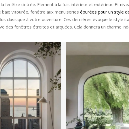
fenêtre cintrée. Element à la fois intérieur et extérieur. Et niveau
e baie vitourée, fenêtre aux menuiseries
épurées pour un style d
lus classique à votre ouverture. Ces dernières évoque le style ita
rouve des fenêtres étroites et arquées. Cela donnera un charme ind