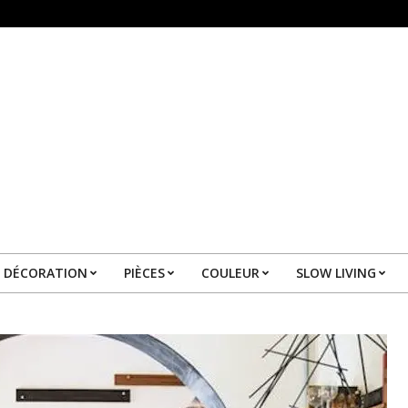
DÉCORATION
PIÈCES
COULEUR
SLOW LIVING
Primary
Navigation
Menu