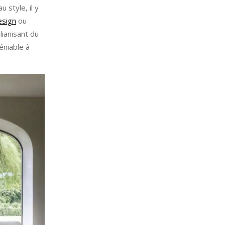
 style, il y
esign
ou
lianisant du
éniable à