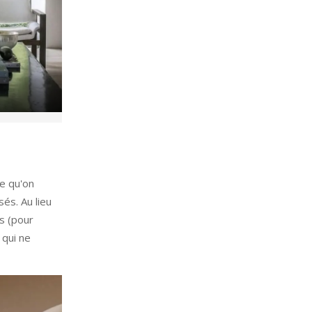
he qu'on
és. Au lieu
as (pour
 qui ne