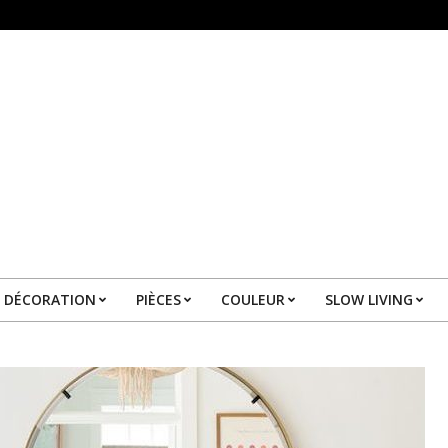
DÉCORATION
PIÈCES
COULEUR
SLOW LIVING
Primary
Navigation
Menu