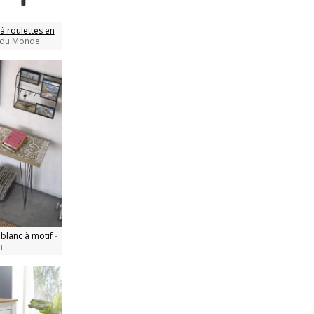
à roulettes en
 du Monde
 blanc à motif
-
n