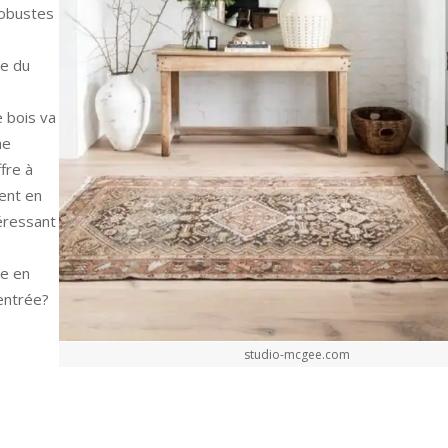
robustes
me du
e bois va
ne
ffre à
ient en
éressant
re en
entrée?
studio-mcgee.com