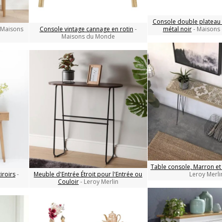
Console double plateau 
 Maisons
Console vintage cannage en rotin
-
métal noir
- Maisons
Maisons du Monde
Table console, Marron et
iroirs
-
Meuble d'Entrée Étroit pour l'Entrée ou
Leroy Merli
Couloir
- Leroy Merlin