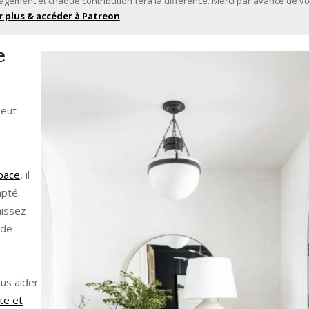
agement et chaque contribution fera la différence. Merci par avance de vo
r plus & accéder à Patreon
e
peut
space
, il
apté.
aissez
 de
ous aider
te et