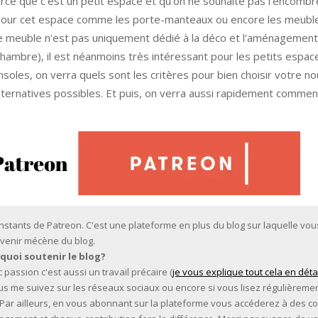
ce que c'est un petit espace et qu'on ne souhaite pas l'encombrer
s pour cet espace comme les porte-manteaux ou encore les meubl
 ce meuble n'est pas uniquement dédié à la déco et l'aménagement
chambre), il est néanmoins très intéressant pour les petits espac
onsoles, on verra quels sont les critères pour bien choisir votre n
alternatives possibles. Et puis, on verra aussi rapidement comme
 instants de Patreon. C'est une plateforme en plus du blog sur laquelle vo
venir mécène du blog.
quoi soutenir le blog?
 passion c'est aussi un travail précaire (
je vous explique tout cela en déta
 vous me suivez sur les réseaux sociaux ou encore si vous lisez régulièremen
. Par ailleurs, en vous abonnant sur la plateforme vous accéderez à des c