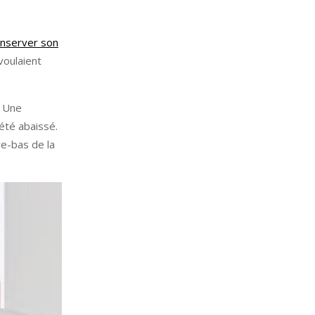
nserver son
voulaient
. Une
été abaissé.
re-bas de la