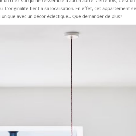
ir un chez soi qui ne ressemble à aucun autre. Cette fois, c'est un
u. L'originalité tient à sa localisation. En effet, cet appartement 
u unique avec un décor éclectique... Que demander de plus?