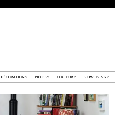
DÉCORATION
PIÈCES
COULEUR
SLOW LIVING
Primary
Navigation
Menu