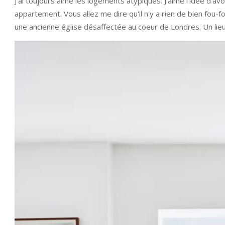
J'ai toujours aimé les logements atypiques. J'aime l'idée d'avo
appartement. Vous allez me dire qu'il n'y a rien de bien fou-fo
une ancienne église désaffectée au coeur de Londres. Un lie