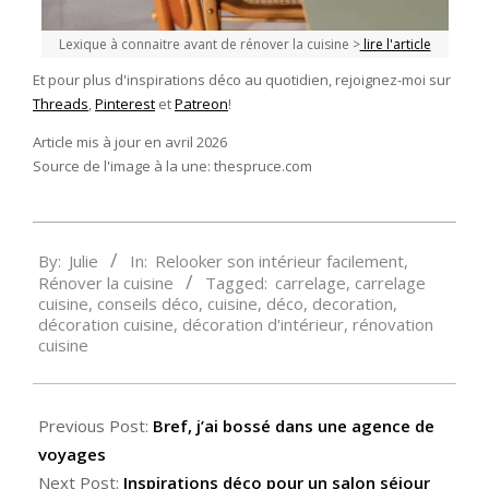
Lexique à connaitre avant de rénover la cuisine >
lire l'article
Et pour plus d'inspirations déco au quotidien, rejoignez-moi sur
Threads
,
Pinterest
et
Patreon
!
Article mis à jour en avril 2026
Source de l'image à la une: thespruce.com
2018-
By:
Julie
In:
Relooker son intérieur facilement
,
07-
Rénover la cuisine
Tagged:
carrelage
,
carrelage
19
cuisine
,
conseils déco
,
cuisine
,
déco
,
decoration
,
décoration cuisine
,
décoration d'intérieur
,
rénovation
cuisine
Previous Post:
Bref, j’ai bossé dans une agence de
voyages
Next Post:
Inspirations déco pour un salon séjour