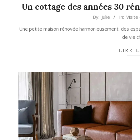
Un cottage des années 30 rén
2025-
By:
Julie
In:
Visite
01-
Une petite maison rénovée harmonieusement, des espa
21
de vie c
LIRE L