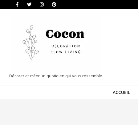
Skip
to
content
COCON
Décorer et créer un quotidien qui vous ressemble
|
ACCUEIL
DÉCORATION
&
SLOW
LIVING