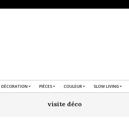
DÉCORATION
PIÈCES
COULEUR
SLOW LIVING
Primary
Navigation
visite déco
Menu