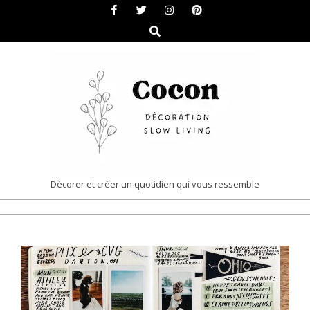
Skip
to
Search
content
COCON
Décorer et créer un quotidien qui vous ressemble
|
Primary
DÉCORATION
Navigation
&
Menu
SLOW
LIVING