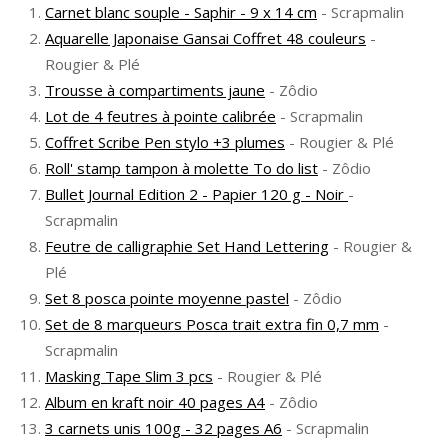
Carnet blanc souple - Saphir - 9 x 14 cm
- Scrapmalin
Aquarelle Japonaise Gansai Coffret 48 couleurs
-
Rougier & Plé
Trousse à compartiments jaune
- Zôdio
Lot de 4 feutres à pointe calibrée
- Scrapmalin
Coffret Scribe Pen stylo +3 plumes
- Rougier & Plé
Roll' stamp tampon à molette To do list
- Zôdio
Bullet Journal Edition 2 - Papier 120 g - Noir
-
Scrapmalin
Feutre de calligraphie Set Hand Lettering
- Rougier &
Plé
Set 8 posca pointe moyenne pastel
- Zôdio
Set de 8 marqueurs Posca trait extra fin 0,7 mm
-
Scrapmalin
Masking Tape Slim 3 pcs
- Rougier & Plé
Album en kraft noir 40 pages A4
- Zôdio
3 carnets unis 100g - 32 pages A6
- Scrapmalin