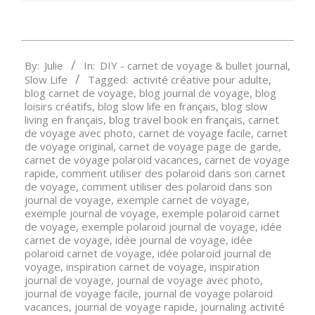
2023-
By:
Julie
In:
DIY - carnet de voyage & bullet journal
,
08-
Slow Life
Tagged:
activité créative pour adulte
,
06
blog carnet de voyage
,
blog journal de voyage
,
blog
loisirs créatifs
,
blog slow life en français
,
blog slow
living en français
,
blog travel book en français
,
carnet
de voyage avec photo
,
carnet de voyage facile
,
carnet
de voyage original
,
carnet de voyage page de garde
,
carnet de voyage polaroid vacances
,
carnet de voyage
rapide
,
comment utiliser des polaroid dans son carnet
de voyage
,
comment utiliser des polaroid dans son
journal de voyage
,
exemple carnet de voyage
,
exemple journal de voyage
,
exemple polaroid carnet
de voyage
,
exemple polaroid journal de voyage
,
idée
carnet de voyage
,
idée journal de voyage
,
idée
polaroid carnet de voyage
,
idée polaroid journal de
voyage
,
inspiration carnet de voyage
,
inspiration
journal de voyage
,
journal de voyage avec photo
,
journal de voyage facile
,
journal de voyage polaroid
vacances
,
journal de voyage rapide
,
journaling activité