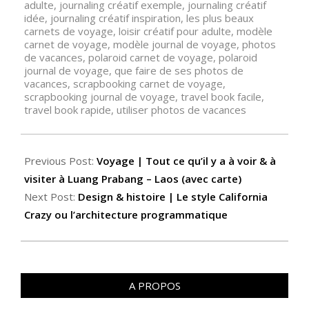
adulte
,
journaling créatif exemple
,
journaling créatif
idée
,
journaling créatif inspiration
,
les plus beaux
carnets de voyage
,
loisir créatif pour adulte
,
modèle
carnet de voyage
,
modèle journal de voyage
,
photos
de vacances
,
polaroid carnet de voyage
,
polaroid
journal de voyage
,
que faire de ses photos de
vacances
,
scrapbooking carnet de voyage
,
scrapbooking journal de voyage
,
travel book facile
,
travel book rapide
,
utiliser photos de vacances
Previous Post:
Voyage | Tout ce qu’il y a à voir & à
visiter à Luang Prabang – Laos (avec carte)
Next Post:
Design & histoire | Le style California
Crazy ou l’architecture programmatique
A PROPOS