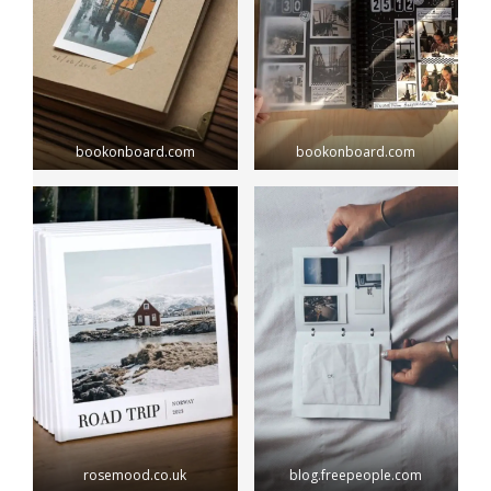
bookonboard.com
bookonboard.com
rosemood.co.uk
blog.freepeople.com