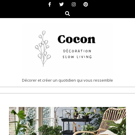
Skip
to
Search
content
COCON
Décorer et créer un quotidien qui vous ressemble
|
Primary
DÉCORATION
Navigation
&
Menu
SLOW
LIVING