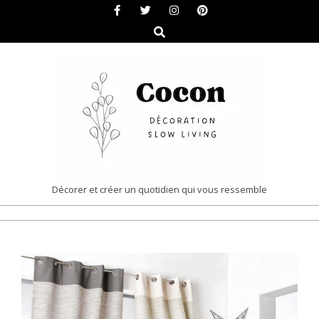
Skip
to
Search
content
COCON
Décorer et créer un quotidien qui vous ressemble
|
Primary
DÉCORATION
Navigation
&
Menu
SLOW
LIVING