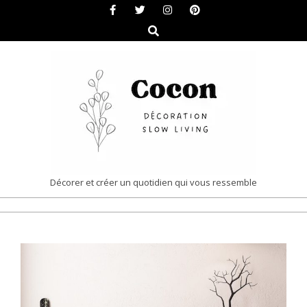
Skip
to
Search
content
COCON
Décorer et créer un quotidien qui vous ressemble
|
Primary
DÉCORATION
Navigation
&
Menu
SLOW
LIVING