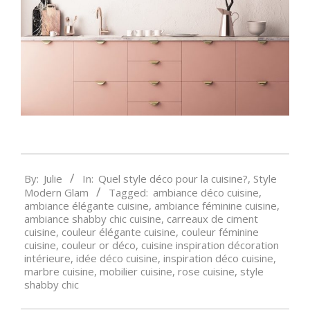
2020-
By:
Julie
In:
Quel style déco pour la cuisine?
,
Style
02-
Modern Glam
Tagged:
ambiance déco cuisine
,
03
ambiance élégante cuisine
,
ambiance féminine cuisine
,
ambiance shabby chic cuisine
,
carreaux de ciment
cuisine
,
couleur élégante cuisine
,
couleur féminine
cuisine
,
couleur or déco
,
cuisine inspiration décoration
intérieure
,
idée déco cuisine
,
inspiration déco cuisine
,
marbre cuisine
,
mobilier cuisine
,
rose cuisine
,
style
shabby chic