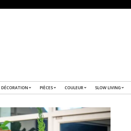
DÉCORATION
PIÈCES
COULEUR
SLOW LIVING
Primary
Navigation
Menu