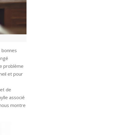
e bonnes
angé
le problème
eil et pour
 et de
hylle associé
a nous montre