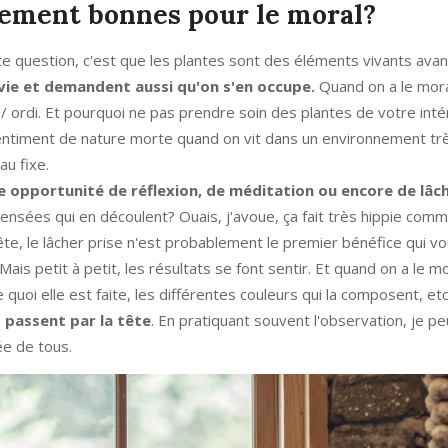
llement bonnes pour le moral?
e question, c'est que les plantes sont des éléments vivants avan
 vie et demandent aussi qu'on s'en occupe.
Quand on a le mora
 / ordi. Et pourquoi ne pas prendre soin des plantes de votre inté
e sentiment de nature morte quand on vit dans un environnement tr
au fixe.
e opportunité de réflexion, de méditation ou encore de lâch
ensées qui en découlent? Ouais, j'avoue, ça fait très hippie com
nête, le lâcher prise n'est probablement le premier bénéfice qui 
Mais petit à petit, les résultats se font sentir. Et quand on a le m
quoi elle est faite, les différentes couleurs qui la composent, etc
s passent par la tête
. En pratiquant souvent l'observation, je p
ée de tous.