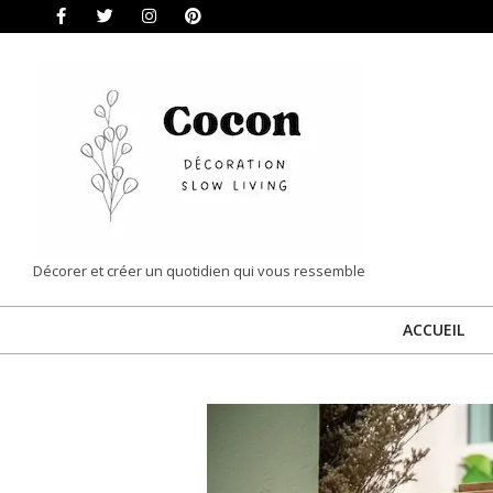
Skip
to
content
COCON
Décorer et créer un quotidien qui vous ressemble
|
ACCUEIL
DÉCORATION
&
SLOW
LIVING