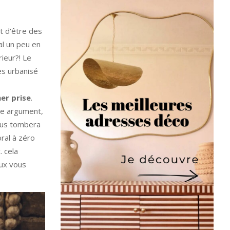
t d'être des
l un peu en
rieur?! Le
ès urbanisé
er prise
.
me argument,
vous tombera
oral à zéro
. cela
eux vous