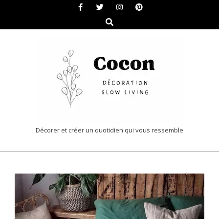
Skip
to
Search
content
COCON
Décorer et créer un quotidien qui vous ressemble
|
Primary
DÉCORATION
Navigation
&
Menu
SLOW
LIVING