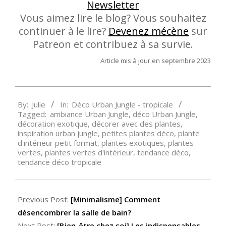
Newsletter
Vous aimez lire le blog? Vous souhaitez
continuer à le lire?
Devenez mécène
sur
Patreon et contribuez à sa survie.
Article mis à jour en septembre 2023
2018-
By:
Julie
In:
Déco Urban Jungle - tropicale
11-
Tagged:
ambiance Urban Jungle
,
déco Urban Jungle
,
15
décoration exotique
,
décorer avec des plantes
,
inspiration urban jungle
,
petites plantes déco
,
plante
d'intérieur petit format
,
plantes exotiques
,
plantes
vertes
,
plantes vertes d'intérieur
,
tendance déco
,
tendance déco tropicale
Previous Post:
[Minimalisme] Comment
désencombrer la salle de bain?
Next Post:
[Bien-être chez soi] Les indispensables