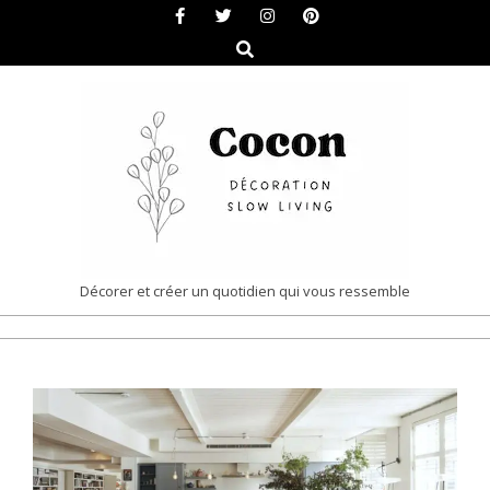
Skip
to
Search
content
COCON
Décorer et créer un quotidien qui vous ressemble
|
Primary
DÉCORATION
Navigation
&
Menu
SLOW
LIVING