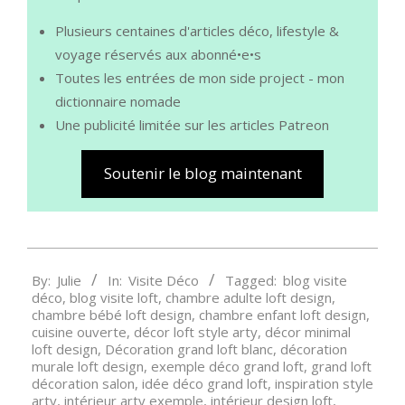
Plusieurs centaines d'articles déco, lifestyle &
voyage réservés aux abonné•e•s
Toutes les entrées de mon side project - mon
dictionnaire nomade
Une publicité limitée sur les articles Patreon
Soutenir le blog maintenant
2024-
By:
Julie
In:
Visite Déco
Tagged:
blog visite
06-
déco
,
blog visite loft
,
chambre adulte loft design
,
11
chambre bébé loft design
,
chambre enfant loft design
,
cuisine ouverte
,
décor loft style arty
,
décor minimal
loft design
,
Décoration grand loft blanc
,
décoration
murale loft design
,
exemple déco grand loft
,
grand loft
décoration salon
,
idée déco grand loft
,
inspiration style
arty
,
intérieur arty exemple
,
intérieur design loft
,