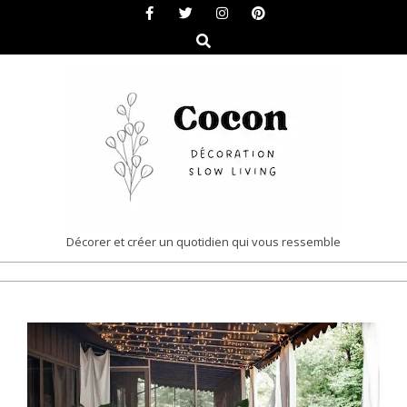
Skip
to
Search
content
COCON
Décorer et créer un quotidien qui vous ressemble
|
Primary
DÉCORATION
Navigation
&
Menu
SLOW
LIVING