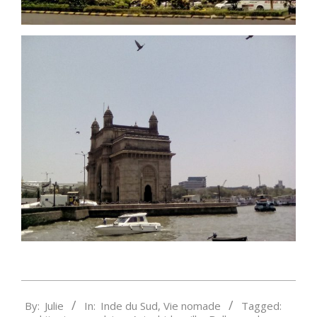
2017-
By:
Julie
In:
Inde du Sud
,
Vie nomade
Tagged:
05-