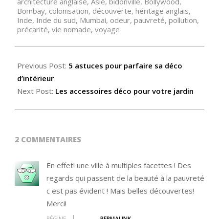
architecture anglaise
,
Asie
,
bidonville
,
Bollywood
,
17
Bombay
,
colonisation
,
découverte
,
héritage anglais
,
Inde
,
Inde du sud
,
Mumbai
,
odeur
,
pauvreté
,
pollution
,
précarité
,
vie nomade
,
voyage
Previous Post:
5 astuces pour parfaire sa déco
d’intérieur
Next Post:
Les accessoires déco pour votre jardin
2 COMMENTAIRES
En effet! une ville à multiples facettes ! Des
regards qui passent de la beauté à la pauvreté
c est pas évident ! Mais belles découvertes!
Merci!
RÉGINE
PERMALINK