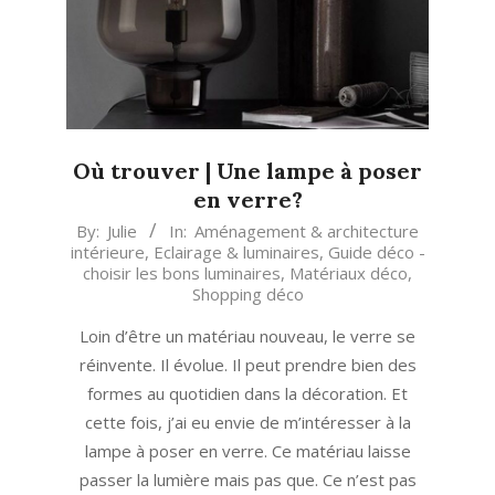
Où trouver | Une lampe à poser
en verre?
2023-
By:
Julie
In:
Aménagement & architecture
intérieure
,
Eclairage & luminaires
,
Guide déco -
02-
choisir les bons luminaires
,
Matériaux déco
,
04
Shopping déco
Loin d’être un matériau nouveau, le verre se
réinvente. Il évolue. Il peut prendre bien des
formes au quotidien dans la décoration. Et
cette fois, j’ai eu envie de m’intéresser à la
lampe à poser en verre. Ce matériau laisse
passer la lumière mais pas que. Ce n’est pas