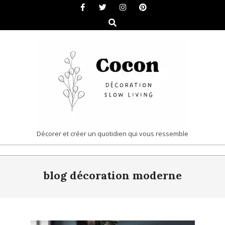
Skip
to
Search
content
COCON
Décorer et créer un quotidien qui vous ressemble
|
Primary
DÉCORATION
blog décoration moderne
Navigation
&
Menu
SLOW
LIVING