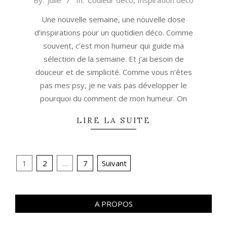
By:
Julie
In:
Couleur déco
,
Inspiration déco
01-
Une nouvelle semaine, une nouvelle dose
09
d’inspirations pour un quotidien déco. Comme
souvent, c’est mon humeur qui guide ma
sélection de la semaine. Et j’ai besoin de
douceur et de simplicité. Comme vous n’êtes
pas mes psy, je ne vais pas développer le
pourquoi du comment de mon humeur. On
LIRE LA SUITE
Navigation
1
2
…
7
Suivant
des
articles
A PROPOS