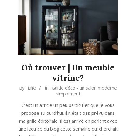
Où trouver | Un meuble
vitrine?
2023-
By:
Julie
In:
Guide déco - un salon moderne
simplement
10-
07
C’est un article un peu particulier que je vous
propose aujourd’hui, il n’était pas prévu dans
ma grille éditoriale. Il est arrivé en parlant avec
une lectrice du blog cette semaine qui cherchait