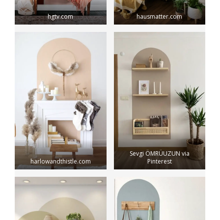
hgtv.com
hausmatter.com
Sevgi ÖMRÜUZUN via
harlowandthistle.com
Pinterest