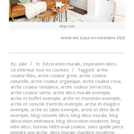
etsy.com
Article mis à jour en novembre 2023
2022-
By:
Julie
In:
Décoration murale
,
Inspiration déco
,
01-
Un intérieur tout en courbes
Tagged:
arche
06
couleur bleu
,
arche couleur grise
,
arche couleur
naturelle
,
arche couleur organique
,
arche couleur rose
,
arche couleur tendance
,
arche couleur terracotta
,
arche couleur verte
,
arche déco murale exemple
,
arche et buffet exemple
,
arche et cheminée exemple
,
arche et console d'entrée exemple
,
arche et étagère
exemple
,
arche et table exemple
,
arche et tête de lit
exemple
,
blog conseils déco
,
blog déco murale
,
blog
décoration intérieure
,
blog décoration moderne
,
blog
idée déco
,
bureau télétravail couleur
,
dans quelle pièce
peindre une arche
,
déco murale chambre moderne
,