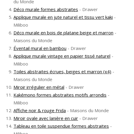
du Monde
Déco murale formes abstraites
- Drawer
Applique murale en jute naturel et tissu vert kaki
-
Miliboo
Déco murale en bois de platane beige et marron
-
Maisons du Monde
Éventail mural en bambou
- Drawer
Applique murale vintage en papier tissé naturel
-
Miliboo
Toiles abstraites écrues, beiges et marron (x4)
-
Maisons du Monde
Miroir irrégulier en métal
- Drawer
Kakémono formes abstraites motifs arrondis
-
Miliboo
Affiche noir & rouge Frida
- Maisons du Monde
Miroir ovale avec lanière en cuir
- Drawer
Tableau en toile suspendue formes abstraites
-
Miliboo