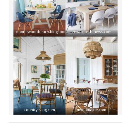
ciaonewportbeach.blogspot.com
zewex-tech-news.com
countryliving.com
mydomaine.com