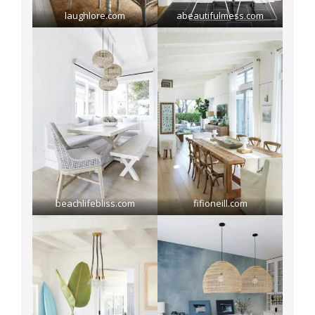
laughlore.com
abeautifulmess.com
beachlifebliss.com
fifioneill.com