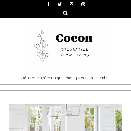
Skip
to
Search
content
COCON
Décorer et créer un quotidien qui vous ressemble
|
Primary
DÉCORATION
Navigation
&
Menu
SLOW
LIVING