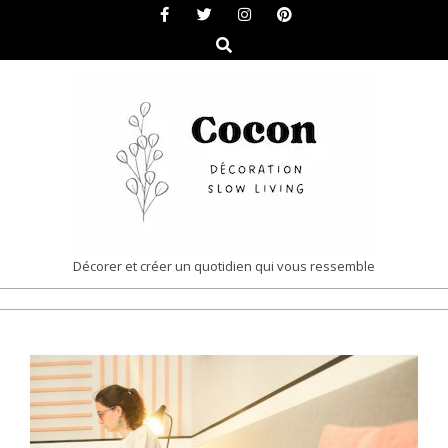
Skip
to
Search
content
COCON
Décorer et créer un quotidien qui vous ressemble
|
Primary
DÉCORATION
Navigation
&
Menu
SLOW
LIVING