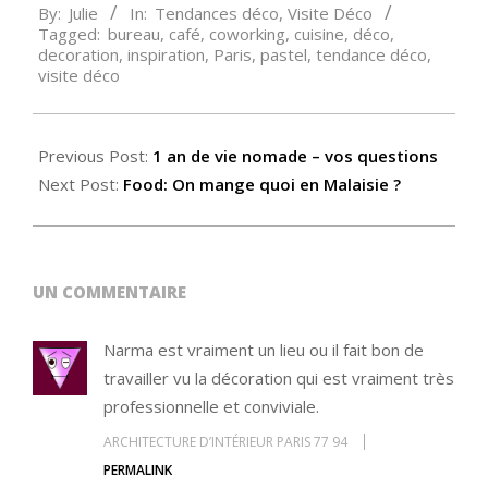
By:
Julie
In:
Tendances déco
,
Visite Déco
09-
Tagged:
bureau
,
café
,
coworking
,
cuisine
,
déco
,
25
decoration
,
inspiration
,
Paris
,
pastel
,
tendance déco
,
visite déco
Previous Post:
1 an de vie nomade – vos questions
Next Post:
Food: On mange quoi en Malaisie ?
UN COMMENTAIRE
Narma est vraiment un lieu ou il fait bon de
travailler vu la décoration qui est vraiment très
professionnelle et conviviale.
ARCHITECTURE D’INTÉRIEUR PARIS 77 94
PERMALINK