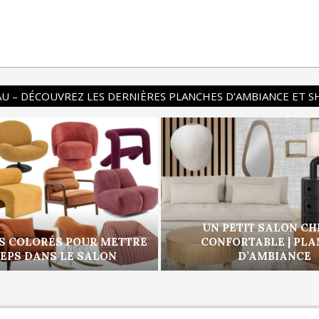
U – DÉCOUVREZ LES DERNIÈRES PLANCHES D’AMBIANCE ET 
UN PETIT SALON CH
S COLORÉS POUR METTRE
CONFORTABLE | PL
PEPS DANS LE SALON
D’AMBIANCE