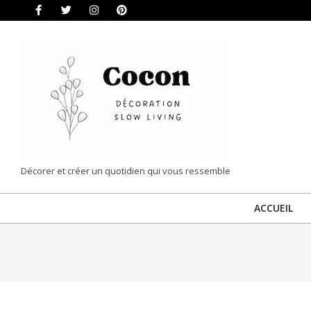
Skip
to
content
COCON
Décorer et créer un quotidien qui vous ressemble
|
ACCUEIL
DÉCORATION
&
SLOW
LIVING