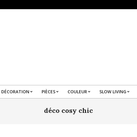
DÉCORATION
PIÈCES
COULEUR
SLOW LIVING
Primary
Navigation
déco cosy chic
Menu