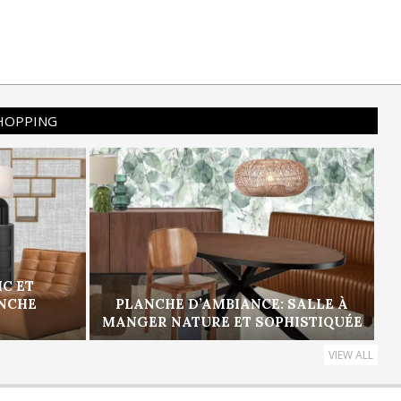
SHOPPING
IC ET
ANCHE
PLANCHE D’AMBIANCE: SALLE À
MANGER NATURE ET SOPHISTIQUÉE
VIEW ALL