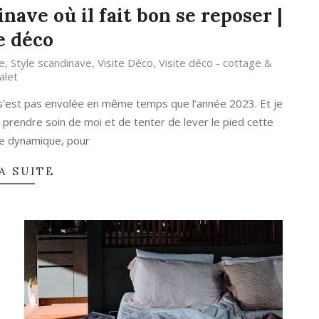
nave où il fait bon se reposer |
e déco
e
,
Style scandinave
,
Visite Déco
,
Visite déco - cottage &
alet
 s’est pas envolée en même temps que l’année 2023. Et je
e prendre soin de moi et de tenter de lever le pied cette
te dynamique, pour
A SUITE