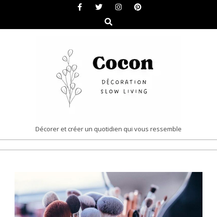
Skip
to
Search
content
COCON
Décorer et créer un quotidien qui vous ressemble
|
Primary
DÉCORATION
Navigation
&
Menu
SLOW
LIVING