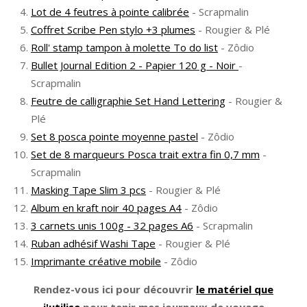
Lot de 4 feutres à pointe calibrée
- Scrapmalin
Coffret Scribe Pen stylo +3 plumes
- Rougier & Plé
Roll' stamp tampon à molette To do list
- Zôdio
Bullet Journal Edition 2 - Papier 120 g - Noir
-
Scrapmalin
Feutre de calligraphie Set Hand Lettering
- Rougier &
Plé
Set 8 posca pointe moyenne pastel
- Zôdio
Set de 8 marqueurs Posca trait extra fin 0,7 mm
-
Scrapmalin
Masking Tape Slim 3 pcs
- Rougier & Plé
Album en kraft noir 40 pages A4
- Zôdio
3 carnets unis 100g - 32 pages A6
- Scrapmalin
Ruban adhésif Washi Tape
- Rougier & Plé
Imprimante créative mobile
- Zôdio
Rendez-vous ici pour découvrir
le matériel que
j'utilise
pour tenir mes journaux de voyage