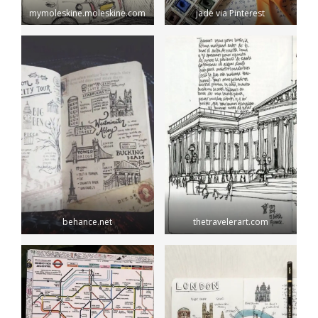
mymoleskine.moleskine.com
jade via Pinterest
behance.net
thetravelerart.com