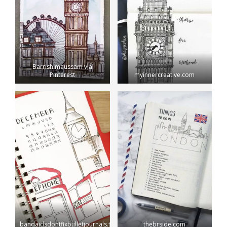
Barrish maussam via
Pinterest
myinnercreative.com
bandaidsdontfixbulletjournals.tumblr
thebrside.com