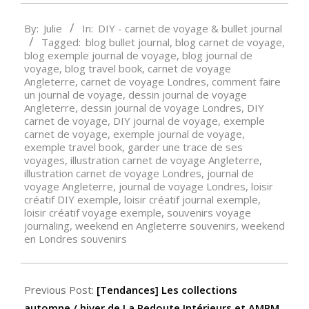
2022-
By:
Julie
In:
DIY - carnet de voyage & bullet journal
09-
Tagged:
blog bullet journal
,
blog carnet de voyage
,
10
blog exemple journal de voyage
,
blog journal de
voyage
,
blog travel book
,
carnet de voyage
Angleterre
,
carnet de voyage Londres
,
comment faire
un journal de voyage
,
dessin journal de voyage
Angleterre
,
dessin journal de voyage Londres
,
DIY
carnet de voyage
,
DIY journal de voyage
,
exemple
carnet de voyage
,
exemple journal de voyage
,
exemple travel book
,
garder une trace de ses
voyages
,
illustration carnet de voyage Angleterre
,
illustration carnet de voyage Londres
,
journal de
voyage Angleterre
,
journal de voyage Londres
,
loisir
créatif DIY exemple
,
loisir créatif journal exemple
,
loisir créatif voyage exemple
,
souvenirs voyage
journaling
,
weekend en Angleterre souvenirs
,
weekend
en Londres souvenirs
Previous Post:
[Tendances] Les collections
automne / hiver de La Redoute Intérieurs et AMPM