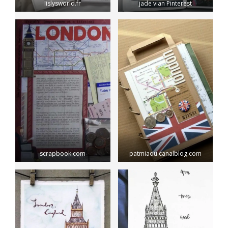
lislysworld.fr
jade vian Pinterest
scrapbook.com
patmiaou.canalblog.com