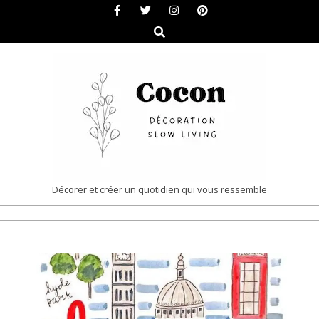
Skip
to
Search
content
COCON
Décorer et créer un quotidien qui vous ressemble
|
Primary
DÉCORATION
Navigation
&
Menu
SLOW
LIVING