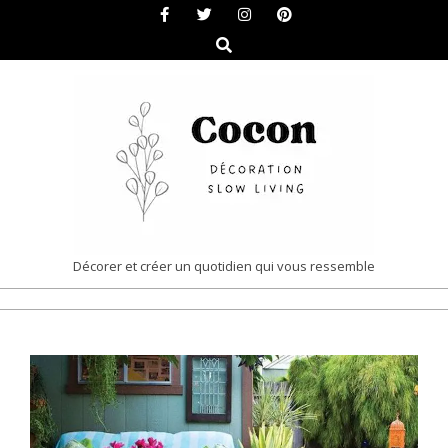
Skip
to
Search
content
COCON
Décorer et créer un quotidien qui vous ressemble
|
Primary
DÉCORATION
Navigation
&
Menu
SLOW
LIVING