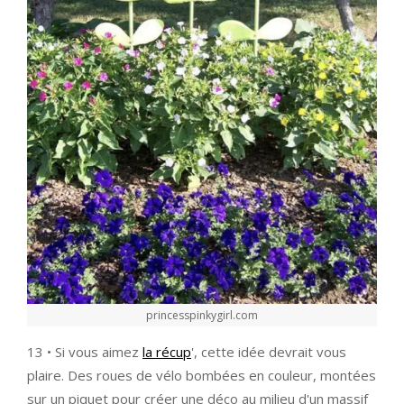
princesspinkygirl.com
13 • Si vous aimez
la récup
', cette idée devrait vous
plaire. Des roues de vélo bombées en couleur, montées
sur un piquet pour créer une déco au milieu d'un massif