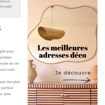
ontenus
tre aide!
t
mple pour
uotidien
 mode de vie
 vous vous
 pas non plus
r partout
s slow.