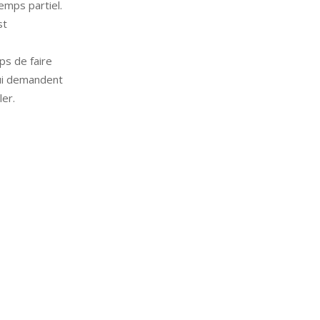
emps partiel.
st
ps de faire
qui demandent
ler.