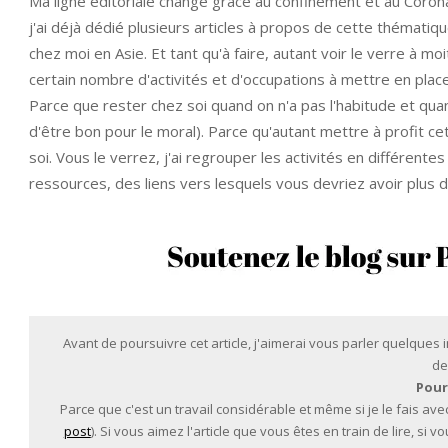
Ma ligne éditoriale change grâce au confinement et au Coronav
j'ai déjà dédié plusieurs articles à propos de cette thématiq
chez moi en Asie. Et tant qu'à faire, autant voir le verre à mo
certain nombre d'activités et d'occupations à mettre en pl
Parce que rester chez soi quand on n'a pas l'habitude et qua
d'être bon pour le moral). Parce qu'autant mettre à profit c
soi. Vous le verrez, j'ai regrouper les activités en différente
ressources, des liens vers lesquels vous devriez avoir plus d
Avant de poursuivre cet article, j'aimerai vous parler quelques
de
Pour
Parce que c'est un travail considérable et même si je le fais avec
post
). Si vous aimez l'article que vous êtes en train de lire, si