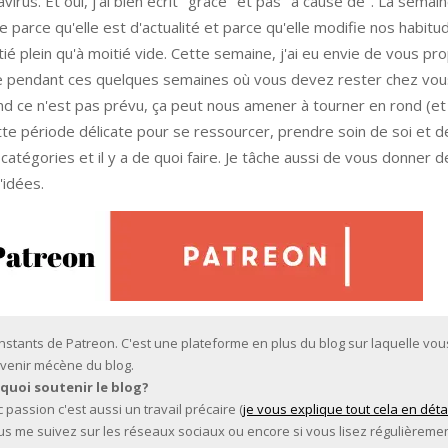
irus. Et oui, j'ai bien écrit "grâce" et pas "à cause de". La semai
ue parce qu'elle est d'actualité et parce qu'elle modifie nos habi
itié plein qu'à moitié vide. Cette semaine, j'ai eu envie de vous p
ace pendant ces quelques semaines où vous devez rester chez vou
nd ce n'est pas prévu, ça peut nous amener à tourner en rond (et 
ette période délicate pour se ressourcer, prendre soin de soi et 
s catégories et il y a de quoi faire. Je tâche aussi de vous donner d
'idées.
 instants de Patreon. C'est une plateforme en plus du blog sur laquelle vo
venir mécène du blog.
quoi soutenir le blog?
 passion c'est aussi un travail précaire (
je vous explique tout cela en déta
 vous me suivez sur les réseaux sociaux ou encore si vous lisez régulièremen