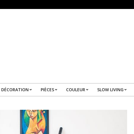
DÉCORATION
PIÈCES
COULEUR
SLOW LIVING
Primary
Navigation
Menu