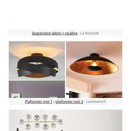
Suspension laiton + opaline
- La Redoute
Plafonnier noir 1
/
plafonnier noir 2
- Luminaire.fr