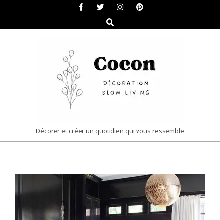
Skip
to
Search
content
COCON
Décorer et créer un quotidien qui vous ressemble
|
Primary
DÉCORATION
Navigation
&
Menu
SLOW
LIVING