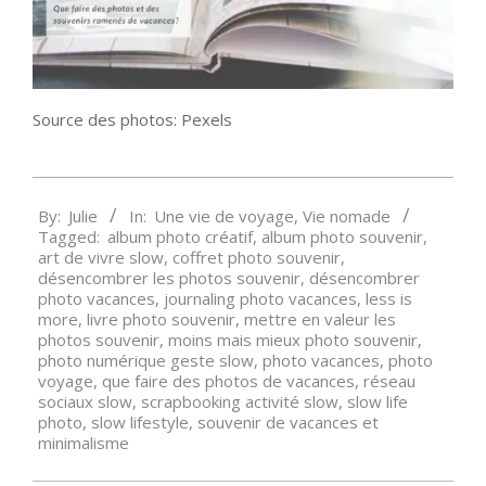
Source des photos: Pexels
2020-
By:
Julie
In:
Une vie de voyage
,
Vie nomade
02-
Tagged:
album photo créatif
,
album photo souvenir
,
28
art de vivre slow
,
coffret photo souvenir
,
désencombrer les photos souvenir
,
désencombrer
photo vacances
,
journaling photo vacances
,
less is
more
,
livre photo souvenir
,
mettre en valeur les
photos souvenir
,
moins mais mieux photo souvenir
,
photo numérique geste slow
,
photo vacances
,
photo
voyage
,
que faire des photos de vacances
,
réseau
sociaux slow
,
scrapbooking activité slow
,
slow life
photo
,
slow lifestyle
,
souvenir de vacances et
minimalisme