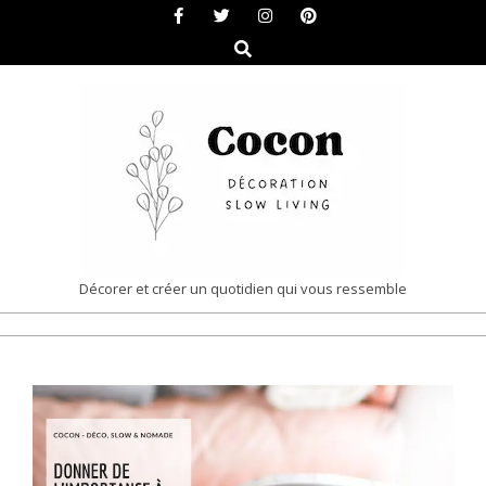
Skip
to
Search
content
COCON
Décorer et créer un quotidien qui vous ressemble
|
Primary
DÉCORATION
Navigation
&
Menu
SLOW
LIVING