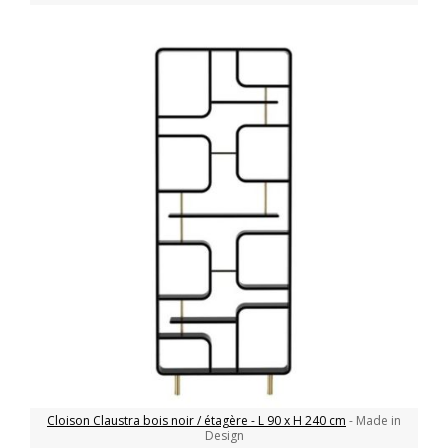
Cloison Claustra bois noir / étagère - L 90 x H 240 cm
- Made in
Design