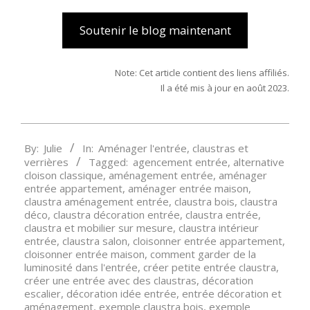
Soutenir le blog maintenant
Note: Cet article contient des liens affiliés.
Il a été mis à jour en août 2023.
2019-
By:
Julie
In:
Aménager l'entrée
,
claustras et
12-
verrières
Tagged:
agencement entrée
,
alternative
20
cloison classique
,
aménagement entrée
,
aménager
entrée appartement
,
aménager entrée maison
,
claustra aménagement entrée
,
claustra bois
,
claustra
déco
,
claustra décoration entrée
,
claustra entrée
,
claustra et mobilier sur mesure
,
claustra intérieur
entrée
,
claustra salon
,
cloisonner entrée appartement
,
cloisonner entrée maison
,
comment garder de la
luminosité dans l'entrée
,
créer petite entrée claustra
,
créer une entrée avec des claustras
,
décoration
escalier
,
décoration idée entrée
,
entrée décoration et
aménagement
,
exemple claustra bois
,
exemple