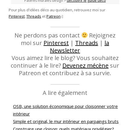
i
Patères murales design >
découvrir le guide déco
Pour plus d'idées déco au quotidien, retrouvez moi sur
Pinterest
,
Threads
et
Patreon
(:
Ne perdons pas contact
Rejoignez
moi sur
Pinterest
|
Threads
|
la
Newsletter
Vous aimez lire le blog? Vous souhaitez
continuer à le lire?
Devenez mécène
sur
Patreon et contribuez à sa survie.
A lire également
OSB, une solution économique pour cloisonner votre
intérieur
Simple et original, le mur intérieur en parpaings bruts
Construire une cloison: quels matériaux privilégier?