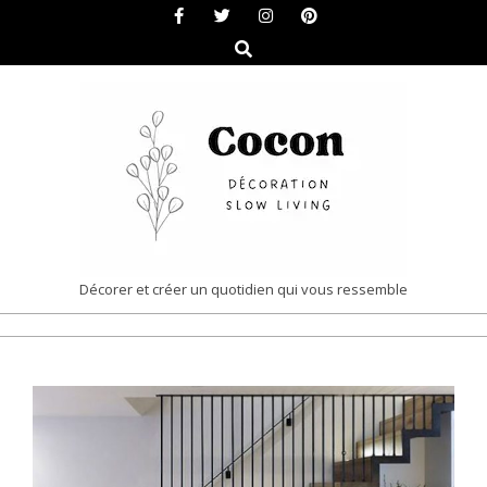
Skip
to
Search
content
COCON
Décorer et créer un quotidien qui vous ressemble
|
Primary
DÉCORATION
Navigation
&
Menu
SLOW
LIVING