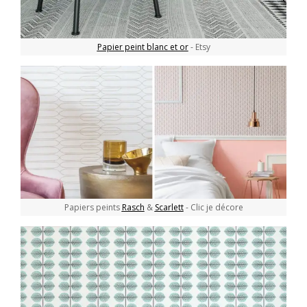
Papier peint blanc et or
- Etsy
Papiers peints
Rasch
&
Scarlett
- Clic je décore