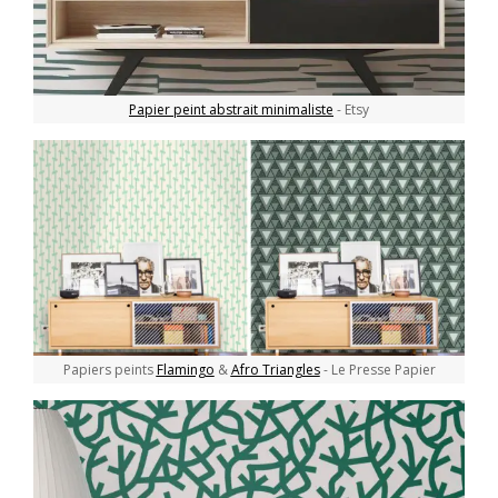
Papier peint abstrait minimaliste
- Etsy
Papiers peints
Flamingo
&
Afro Triangles
- Le Presse Papier