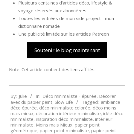
Plusieurs centaines d'articles déco, lifestyle &
voyage réservés aux abonné•e•s
Toutes les entrées de mon side project - mon
dictionnaire nomade
Une publicité limitée sur les articles Patreon
Soutenir le blog maintenant
Note: Cet article contient des liens affiliés.
2019-
By:
Julie
In:
Déco minimaliste - épurée
,
Décorer
10-
avec du papier peint
,
Slow Life
Tagged:
ambiance
07
déco épurée
,
déco minimaliste colorée
,
déco moins
mais mieux
,
décoration intérieur minimaliste
,
idée déco
minimaliste
,
inspiration déco minimaliste
,
intérieur
minimaliste
,
Moins mais Mieux
,
papier peint
géométrique
,
papier peint minimaliste
,
papier peint