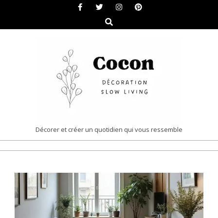
Skip
to
Search
content
COCON
Décorer et créer un quotidien qui vous ressemble
|
Primary
DÉCORATION
Navigation
&
Menu
SLOW
LIVING