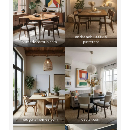
andreaob1999 via
primedecorhub.com
pinterest
inauguralhomes.com
ostrali.com