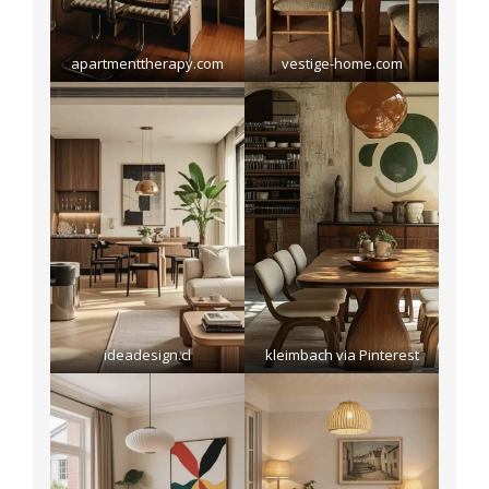
apartmenttherapy.com
vestige-home.com
ideadesign.cl
kleimbach via Pinterest