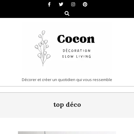
Skip
to
Search
content
COCON
Décorer et créer un quotidien qui vous ressemble
|
Primary
DÉCORATION
top déco
Navigation
&
Menu
SLOW
LIVING