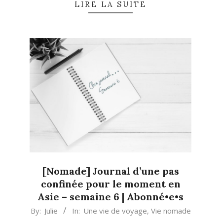
LIRE LA SUITE
[Nomade] Journal d’une pas
confinée pour le moment en
Asie – semaine 6 | Abonné•e•s
2020-
By:
Julie
In:
Une vie de voyage
,
Vie nomade