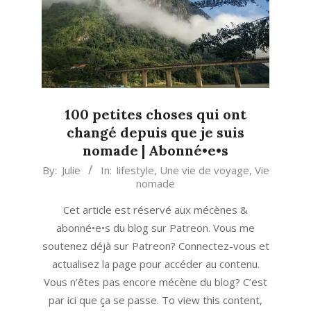
100 petites choses qui ont
changé depuis que je suis
nomade | Abonné•e•s
2018-
By:
Julie
In:
lifestyle
,
Une vie de voyage
,
Vie
nomade
04-
02
Cet article est réservé aux mécènes &
abonné•e•s du blog sur Patreon. Vous me
soutenez déjà sur Patreon? Connectez-vous et
actualisez la page pour accéder au contenu.
Vous n’êtes pas encore mécène du blog? C’est
par ici que ça se passe. To view this content,