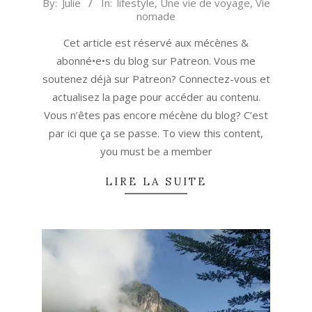
2018-
By:
Julie
In:
lifestyle
,
Une vie de voyage
,
Vie
nomade
04-
25
Cet article est réservé aux mécènes &
abonné•e•s du blog sur Patreon. Vous me
soutenez déjà sur Patreon? Connectez-vous et
actualisez la page pour accéder au contenu.
Vous n’êtes pas encore mécène du blog? C’est
par ici que ça se passe. To view this content,
you must be a member
LIRE LA SUITE