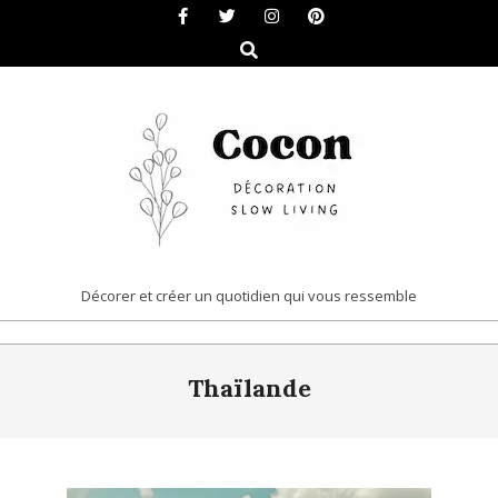
Skip
to
Search
content
COCON
Décorer et créer un quotidien qui vous ressemble
|
Primary
DÉCORATION
Thaïlande
Navigation
&
Menu
SLOW
LIVING