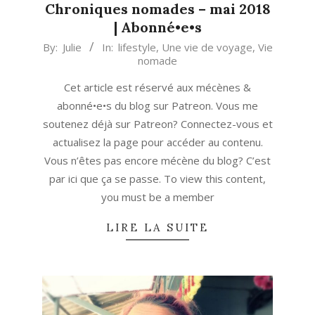
Chroniques nomades – mai 2018
| Abonné•e•s
2018-
By:
Julie
In:
lifestyle
,
Une vie de voyage
,
Vie
nomade
05-
30
Cet article est réservé aux mécènes &
abonné•e•s du blog sur Patreon. Vous me
soutenez déjà sur Patreon? Connectez-vous et
actualisez la page pour accéder au contenu.
Vous n’êtes pas encore mécène du blog? C’est
par ici que ça se passe. To view this content,
you must be a member
LIRE LA SUITE