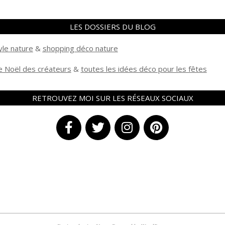
LES DOSSIERS DU BLOG
yle nature
&
shopping déco nature
 Noël des créateurs
&
t
outes les idées déco pour les fêtes
RETROUVEZ MOI SUR LES RÉSEAUX SOCIAUX