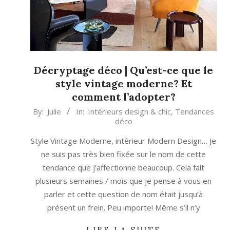
Décryptage déco | Qu’est-ce que le
style vintage moderne? Et
comment l’adopter?
2023-
By:
Julie
In:
Intérieurs design & chic
,
Tendances
déco
09-
25
Style Vintage Moderne, intérieur Modern Design… Je
ne suis pas très bien fixée sur le nom de cette
tendance que j’affectionne beaucoup. Cela fait
plusieurs semaines / mois que je pense à vous en
parler et cette question de nom était jusqu’à
présent un frein. Peu importe! Même s’il n’y
LIRE LA SUITE