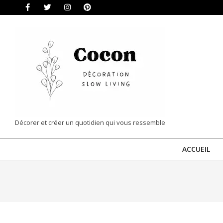
Skip
to
content
COCON
Décorer et créer un quotidien qui vous ressemble
|
ACCUEIL
DÉCORATION
&
SLOW
LIVING