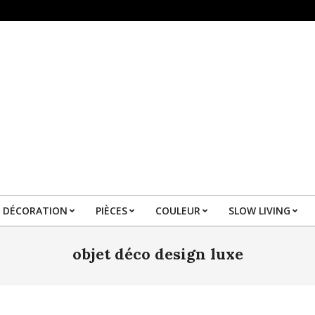
DÉCORATION
PIÈCES
COULEUR
SLOW LIVING
Primary
Navigation
objet déco design luxe
Menu