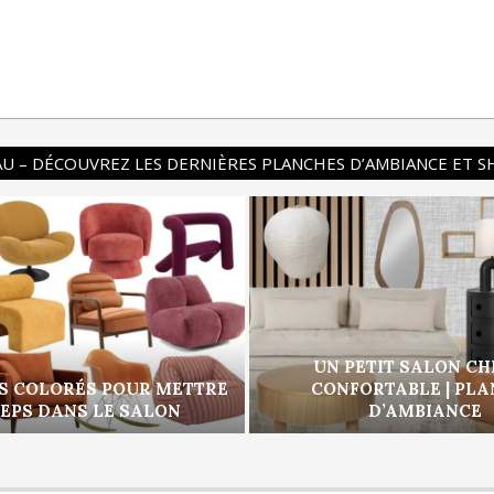
U – DÉCOUVREZ LES DERNIÈRES PLANCHES D’AMBIANCE ET 
UN PETIT SALON CH
S COLORÉS POUR METTRE
CONFORTABLE | PL
PEPS DANS LE SALON
D’AMBIANCE