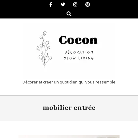
Skip
to
Search
content
COCON
Décorer et créer un quotidien qui vous ressemble
|
Primary
DÉCORATION
mobilier entrée
Navigation
&
Menu
SLOW
LIVING