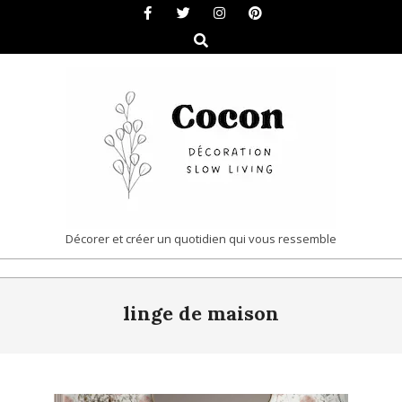
Skip
to
Search
content
COCON
Décorer et créer un quotidien qui vous ressemble
|
Primary
DÉCORATION
linge de maison
Navigation
&
Menu
SLOW
LIVING