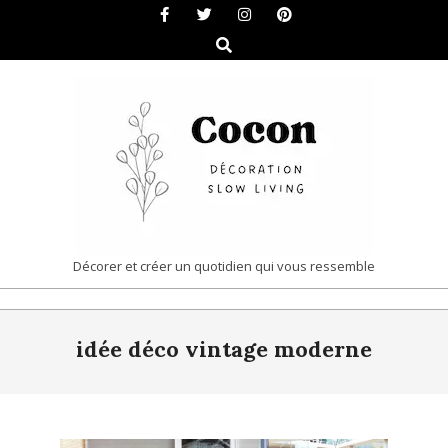
Skip
to
Search
content
COCON
Décorer et créer un quotidien qui vous ressemble
|
Primary
DÉCORATION
idée déco vintage moderne
Navigation
&
Menu
SLOW
LIVING