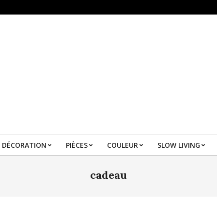
DÉCORATION
PIÈCES
COULEUR
SLOW LIVING
Primary
Navigation
cadeau
Menu