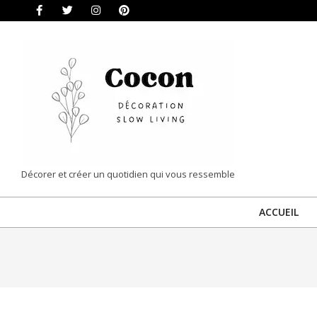
Skip
to
content
COCON
Décorer et créer un quotidien qui vous ressemble
|
ACCUEIL
DÉCORATION
&
SLOW
LIVING