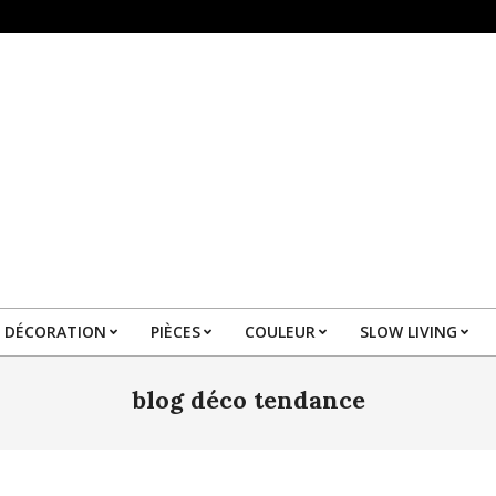
DÉCORATION
PIÈCES
COULEUR
SLOW LIVING
Primary
Navigation
blog déco tendance
Menu