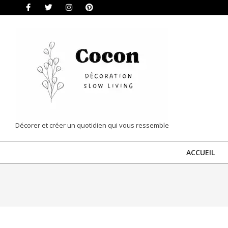
Skip
to
content
COCON
Décorer et créer un quotidien qui vous ressemble
|
ACCUEIL
DÉCORATION
&
SLOW
LIVING