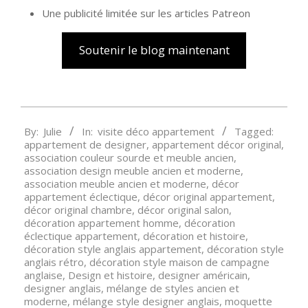
Une publicité limitée sur les articles Patreon
Soutenir le blog maintenant
2024-
By:
Julie
In:
visite déco appartement
Tagged:
05-
appartement de designer
,
appartement décor original
,
28
association couleur sourde et meuble ancien
,
association design meuble ancien et moderne
,
association meuble ancien et moderne
,
décor
appartement éclectique
,
décor original appartement
,
décor original chambre
,
décor original salon
,
décoration appartement homme
,
décoration
éclectique appartement
,
décoration et histoire
,
décoration style anglais appartement
,
décoration style
anglais rétro
,
décoration style maison de campagne
anglaise
,
Design et histoire
,
designer américain
,
designer anglais
,
mélange de styles ancien et
moderne
,
mélange style designer anglais
,
moquette