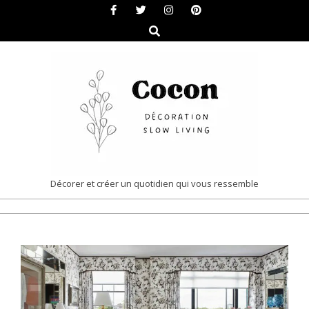
Skip
to
Search
content
COCON
Décorer et créer un quotidien qui vous ressemble
|
Primary
DÉCORATION
Navigation
&
Menu
SLOW
LIVING